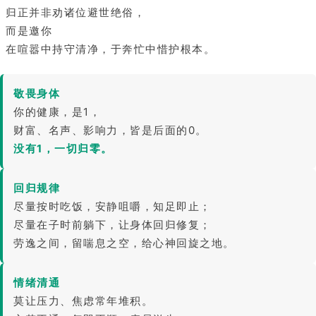
归正并非劝诸位避世绝俗，
而是邀你
在喧嚣中持守清净，于奔忙中惜护根本。
敬畏身体
你的健康，是1，
财富、名声、影响力，皆是后面的0。
没有1，一切归零。
回归规律
尽量按时吃饭，安静咀嚼，知足即止；
尽量在子时前躺下，让身体回归修复；
劳逸之间，留喘息之空，给心神回旋之地。
情绪清通
莫让压力、焦虑常年堆积。