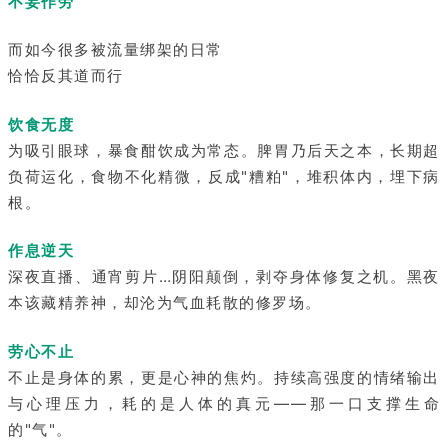
不妄作劳
而如今很多被流量绑架的日常
恰恰反其道而行
饮食无度
为吸引眼球，暴食酣饮成为常态。脾胃乃后天之本，长期超
负荷运化，食物不化精微，反成"糟粕"，堆积体内，埋下病
根。
作息逆天
深夜直播、通宵剪片…阴阳颠倒，剥夺身体修复之机。黑夜
本该藏精养神，却沦为气血耗散的修罗场。
劳心不止
不止是身体的累，更是心神的焦灼。持续高强度的情绪输出
与心理压力，耗的是人体的真元——那一口支撑生命
的"气"。