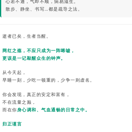
心若不通，气即不顺，病易滋生。
散步、静坐、书写…都是疏导之法。
逝者已矣，生者当醒。
网红之殇，不应只成为一阵唏嘘，
更该是一记敲醒众生的钟声。
从今天起，
早睡一刻，少吃一顿重的，少争一则虚名。
你会发现，真正的安定和富有，
不在流量之巅，
而在你
身心调和、气血通畅的日常之中。
归正谨言