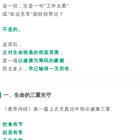
这一切，岂是一句"工作太累"
或"命运无常"能轻轻带过？
不是的。
这背后，
是
对生命根基的彻底背离
，
是一场
以健康为筹码的豪赌
，
而太多人，
早已输得一无所有
。
一、生命的三重失守
《黄帝内经》第一篇上古天真论中明示健康三要
饮食有节
起居有常