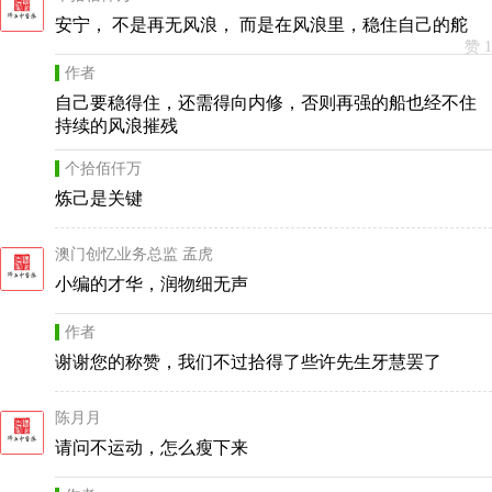
安宁， 不是再无风浪， 而是在风浪里，稳住自己的舵
赞 1
作者
自己要稳得住，还需得向内修，否则再强的船也经不住
持续的风浪摧残
个拾佰仟万
炼己是关键
澳门创忆业务总监 孟虎
小编的才华，润物细无声
作者
谢谢您的称赞，我们不过拾得了些许先生牙慧罢了
陈月月
请问不运动，怎么瘦下来