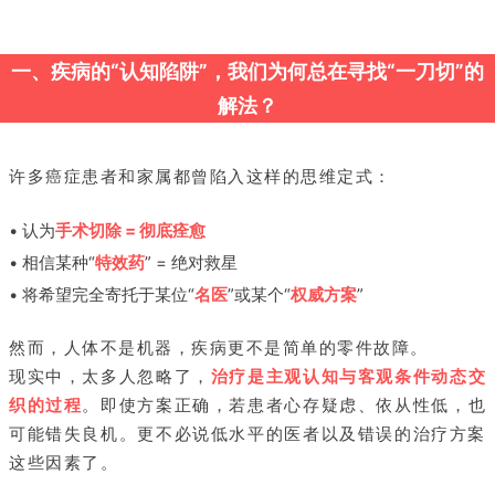
一、疾病的“认知陷阱”，我们为何总在寻找“一刀切”的
解法？
许多癌症患者和家属都曾陷入这样的思维定式：
• 认为
手术切除 = 彻底痊愈
• 相信某种“
特效药
” = 绝对救星
• 将希望完全寄托于某位“
名医
”或某个“
权威方案
”
然而，人体不是机器，疾病更不是简单的零件故障。
现实中，太多人忽略了，
治疗是主观认知与客观条件动态交
织的过程
。即使方案正确，若患者心存疑虑、依从性低，也
可能错失良机。更不必说低水平的医者以及错误的治疗方案
这些因素了。