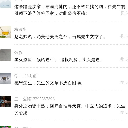
这条路是狭窄且布满荆棘的，还不容易找的到，在先生的
赞 6
引领下浪子终将回家，对此坚信不移!
梅医生
赞 5
赵老师说，论美仑美奂之至，当属先生文章了。
钰仪
赞 3
星火燎原，候始道生。 追根溯源，头头是道。
Qman邱向前
赞 3
感恩先生，先生的文章不厌百回读。
三一医馆13295587893
身外之物皆非己，回归自性寻天真。中医人的追求，先生
赞 2
的心愿