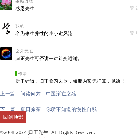
鉴照万物
赞 2
感恩先生
张帆
赞 1
名为修生养性的小小避风港
玄外无玄
归正先生可否讲一讲针灸谢谢。
作者
对于针道，归正修习未达，短期内暂无打算，见谅！
上一篇：问路何方：中医渐亡之殇
下一篇：夏日凉茶：你所不知道的慢性自残
回到顶部
©2008-2024 归正先生. All Rights Reserved.