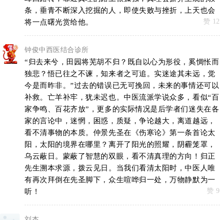
条，垂青不断深入挖掘的人，即使失败与挫折，上天也会
赞 12
将一点曙光赏给他。
钟俊中西医结合诊所
“归去来兮，田园将芜胡不归？既自以心为形役，奚惆怅而
独悲？悟已往之不谏，知来者之可追。实迷途其未远，觉
今是而昨非。”过去的错误已无可挽回，未来的事情还可以
补救。亡羊补牢，犹未迟也。中医流派学说众多，看似“百
家争鸣、百花齐放”，更多的实际情况是后学者们迷失在各
家的言论中，迷惘，困惑，质疑，争论越大，离道越远，
看不清事物的本质。仲景先圣在《伤寒论》第一条首论太
阳，太阳的境界在哪里？离开了阳光的照耀，阴霾笼罩，
乌云蔽日。蒙蔽了智慧的双眼，看不清真理的方向！归正
先生溯本求源，拨云见日。当我们看清太阳时，中医人唯
有再次拜倒在先圣脚下，众生喧哗归一处，万物静默为一
赞 9
听！
刘杰