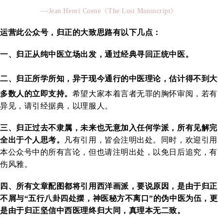
---Jean Henri Coene《The Lost Manuscript》
运营此公众号，归正的大致思路有以下几点：
一、归正
从纯中医立场出发，通过经典寻回正统中医。
二、
归正所学所知，异
于现今通行的中医理论，
估计得不到大
多数人的立即支持。
希望大家本着言者无罪的胸怀审阅，若有
异见，请引经据典，以理服人。
三、
归正过去不隶属，未来也无意加入任何学派，所有见解完
全出于个人思考。
凡有引用，皆会注明出处。同时，欢迎引用
本公众号中的所有言论，但也请注明出处，以免日后追究，有
伤风雅。
四、
所有文章配图都将引用西洋画派，要说原因，是由于归正
不屑与“五行八卦四处摆，神医秘方不离口”的伪中医为伍，更
是由于
归正坚信中西医理终归大同，真理本无二致。