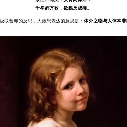
千举必万败，欲黠反成痴。
汲取营养的反思，大致想表达的意思是：
体外之物与人体本非