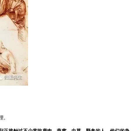
理。
归正接触过不少常吃鹿肉、燕窝、虫草、野参的人，他们的身