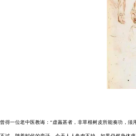
曾得一位老中医教诲：“虚羸甚者，非草根树皮所能奏功，须
不过，随着时代的变迁，今天人人鱼
肉不缺，如果仍然身体虚