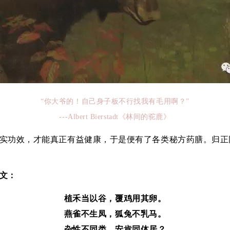
“你大爷的！自己身子板不行找我有毛用啊？”
---Albert Bierstadt《林间的驼鹿》
实功效，才能真正有益健康，于是便有了各类秘方药膳。归正
文：
植禾当以谷，覆鸡用其卵。
燕雀不生凤，狐兔不乳马。
杂性不同类，安肯同体居？