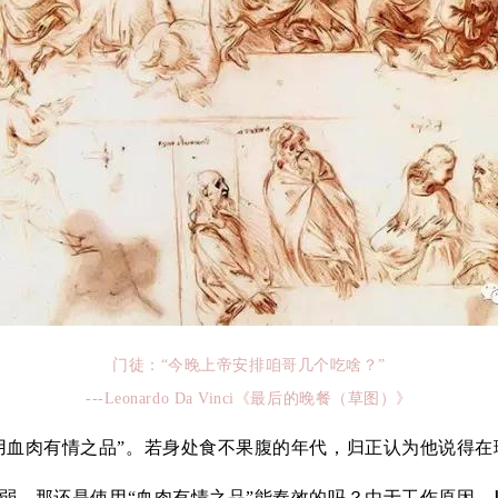
门徒：“今晚上帝安排咱哥几个吃啥？”
---Leonardo Da Vinci《最后的晚餐（草图）》
用血肉有情之品”。若身处食不果腹的年代，归正认为他说得在
弱，那还是使用“血肉有情之品”能奏效的吗？由于工作原因，